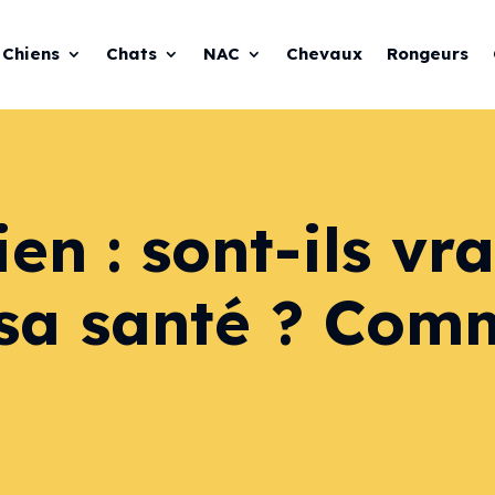
Chiens
Chats
NAC
Chevaux
Rongeurs
en : sont-ils vr
sa santé ? Com