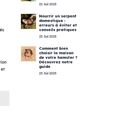
22 Juil 2025
Nourrir un serpent
domestique :
erreurs à éviter et
conseils pratiques
tés
23 Juil 2025
Comment bien
choisir la maison
de votre hamster ?
Découvrez notre
tion
guide
 et
23 Juil 2025