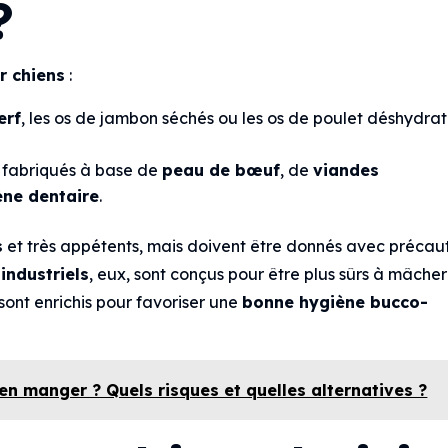
?
r chiens
:
erf
, les os de jambon séchés ou les os de poulet déshydra
t fabriqués à base de
peau de bœuf
, de
viandes
ène dentaire
.
s
et très appétents, mais doivent être donnés avec précau
 industriels
, eux, sont conçus pour être plus sûrs à mâcher
sont enrichis pour favoriser une
bonne hygiène bucco-
l en manger ? Quels risques et quelles alternatives ?