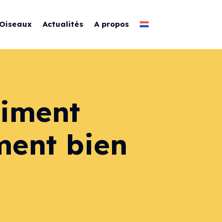
Oiseaux
Actualités
A propos
aiment
ment bien