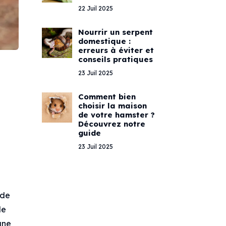
22 Juil 2025
Nourrir un serpent
domestique :
erreurs à éviter et
conseils pratiques
23 Juil 2025
Comment bien
choisir la maison
de votre hamster ?
Découvrez notre
guide
23 Juil 2025
 de
de
une