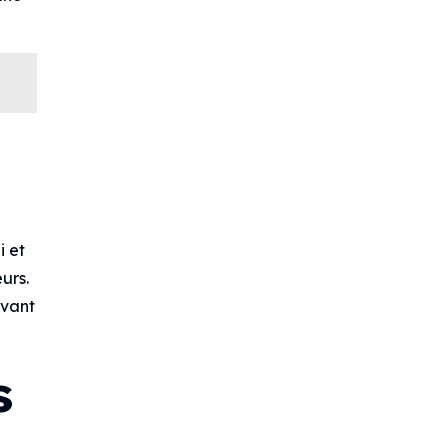
i et
urs.
avant
s