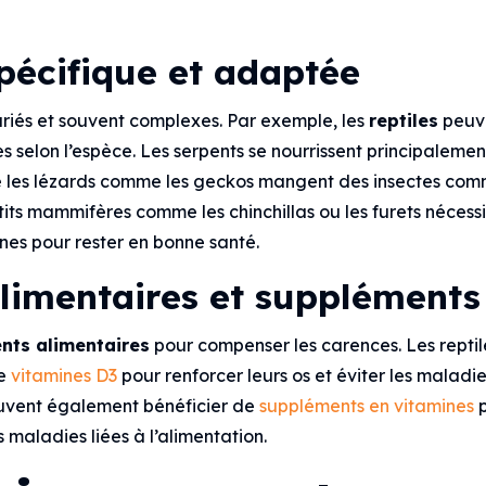
pécifique et adaptée
riés et souvent complexes. Par exemple, les
reptiles
peuv
es selon l’espèce. Les serpents se nourrissent principaleme
ue les lézards comme les geckos mangent des insectes co
etits mammifères comme les chinchillas ou les furets nécess
ines pour rester en bonne santé.
limentaires et suppléments
ts alimentaires
pour compenser les carences. Les reptil
de
vitamines D3
pour renforcer leurs os et éviter les maladi
euvent également bénéficier de
suppléments en vitamines
p
 maladies liées à l’alimentation.