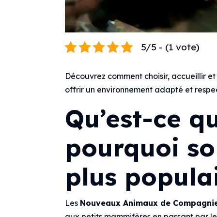
5/5 - (1 vote)
Découvrez comment choisir, accueillir 
offrir un environnement adapté et respe
Qu’est-ce q
pourquoi son
plus populai
Les
Nouveaux Animaux de Compagnie
aux petits mammifères en passant par le