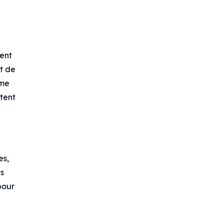
ent
nt de
mme
itent
es,
es
our