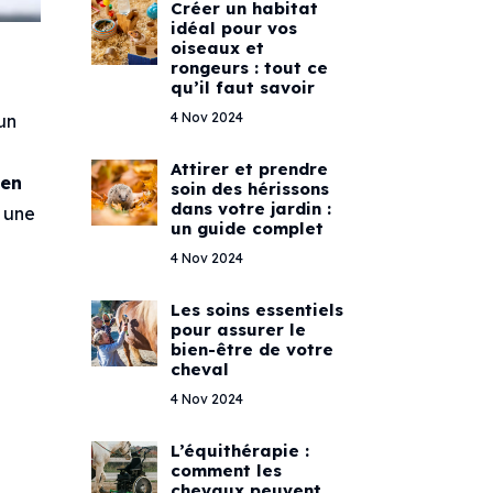
Créer un habitat
idéal pour vos
oiseaux et
rongeurs : tout ce
qu’il faut savoir
4 Nov 2024
 un
Attirer et prendre
 en
soin des hérissons
dans votre jardin :
r une
un guide complet
4 Nov 2024
Les soins essentiels
pour assurer le
bien-être de votre
cheval
4 Nov 2024
L’équithérapie :
comment les
chevaux peuvent