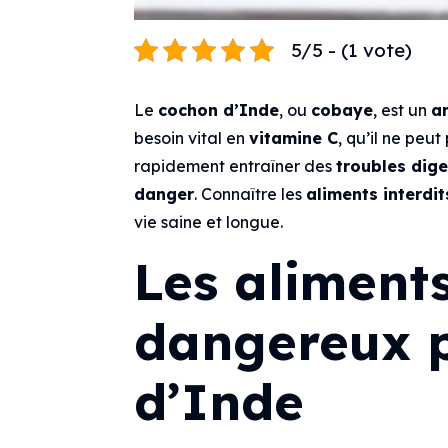
5/5 - (1 vote)
Le
cochon d’Inde
, ou
cobaye
, est un
a
besoin vital en
vitamine C
, qu’il ne peut
rapidement entraîner des
troubles dige
danger
. Connaître les
aliments interdi
vie saine et longue.
Les aliment
dangereux p
d’Inde