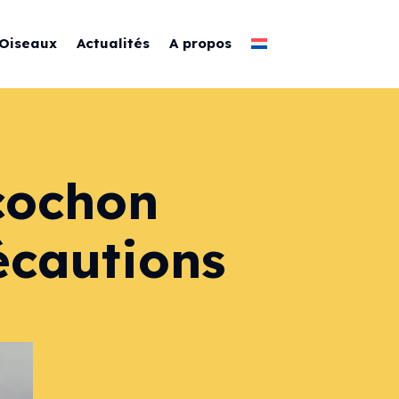
Oiseaux
Actualités
A propos
 cochon
récautions