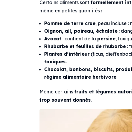
Certains aliments sont
formellement int
même en petites quantités :
Pomme de terre crue
, peau incluse :
Oignon, ail, poireau, échalote
: dan
Avocat
: contient de la
persine
, toxi
Rhubarbe et feuilles de rhubarbe
: 
Plantes d’intérieur
(ficus, dieffenbach
toxiques
.
Chocolat, bonbons, biscuits, produit
régime alimentaire herbivore
.
Même certains
fruits et légumes autor
trop souvent donnés
.