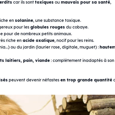
erdits
car ils sont
toxiques
ou
mauvais pour sa santé
,
 riche en
solanine
, une substance toxique.
gereux pour les
globules rouges
du cobaye.
que pour de nombreux petits animaux.
très riche en
acide oxalique
, nocif pour les reins.
ia…) ou du jardin (laurier rose, digitale, muguet) :
haute
s laitiers, pain, viande
: complètement inadaptés à son
isés
peuvent devenir néfastes
en trop grande quantité