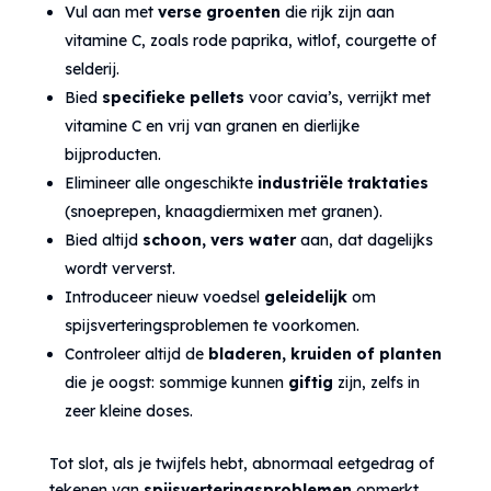
Vul aan met
verse groenten
die rijk zijn aan
vitamine C, zoals rode paprika, witlof, courgette of
selderij.
Bied
specifieke pellets
voor cavia’s, verrijkt met
vitamine C en vrij van granen en dierlijke
bijproducten.
Elimineer alle ongeschikte
industriële traktaties
(snoeprepen, knaagdiermixen met granen).
Bied altijd
schoon, vers water
aan, dat dagelijks
wordt ververst.
Introduceer nieuw voedsel
geleidelijk
om
spijsverteringsproblemen te voorkomen.
Controleer altijd de
bladeren, kruiden of planten
die je oogst: sommige kunnen
giftig
zijn, zelfs in
zeer kleine doses.
Tot slot, als je twijfels hebt, abnormaal eetgedrag of
tekenen van
spijsverteringsproblemen
opmerkt,