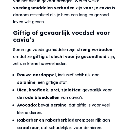
van het dier in gevaar brengen. Weten welke
voedingsmiddelen verboden
zijn
voor je cavia
is
daarom essentieel als je hem een lang en gezond
leven wilt geven.
Giftig of gevaarlijk voedsel voor
cavia’s
Sommige voedingsmiddelen zijn
streng verboden
omdat ze
giftig
of
slecht voor je gezondheid
zijn,
zelfs in kleine hoeveelheden:
Rauwe aardappel
, inclusief schil: rijk aan
solanine
, een giftige stof.
Uien, knoflook, prei, sjalotten
: gevaarlijk voor
de
rode bloedcellen
van cavia’s.
Avocado
: bevat
persine
, dat giftig is voor veel
kleine dieren.
Rabarber en rabarberbladeren
: zeer rijk aan
oxaalzuur
, dat schadelijk is voor de nieren.