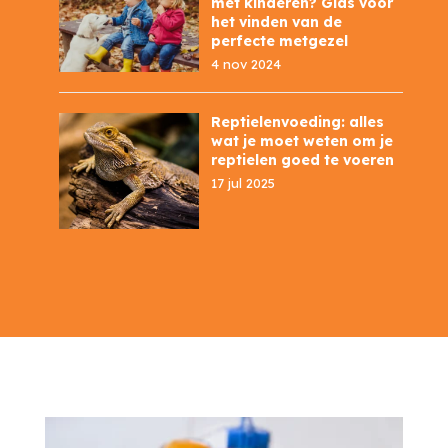
met kinderen? Gids voor
het vinden van de
perfecte metgezel
4 nov 2024
Reptielenvoeding: alles
wat je moet weten om je
reptielen goed te voeren
17 jul 2025