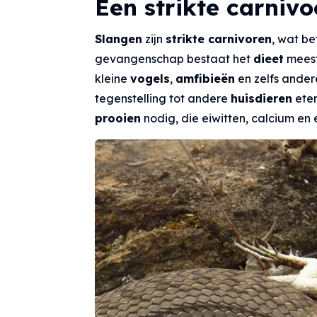
Een strikte carnivo
Slangen
zijn
strikte carnivoren
, wat be
gevangenschap bestaat het
dieet
meest
kleine
vogels
,
amfibieën
en zelfs ande
tegenstelling tot andere
huisdieren
ete
prooien
nodig, die eiwitten, calcium en 