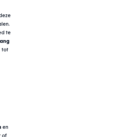
 deze
alen.
ed te
lang
 tot
n
en
 of