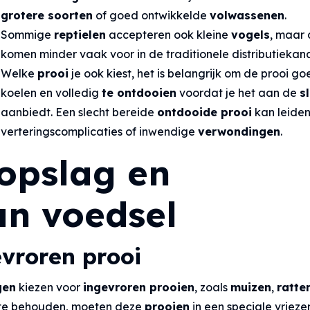
grotere soorten
of goed ontwikkelde
volwassenen
.
Sommige
reptielen
accepteren ook kleine
vogels
, maar
komen minder vaak voor in de traditionele distributiekan
Welke
prooi
je ook kiest, het is belangrijk om de prooi go
koelen en volledig
te ontdooien
voordat je het aan de
s
aanbiedt. Een slecht bereide
ontdooide prooi
kan leiden
verteringscomplicaties of inwendige
verwondingen
.
 opslag en
an voedsel
vroren prooi
gen
kiezen voor
ingevroren prooien
, zoals
muizen
,
ratte
t te behouden, moeten deze
prooien
in een speciale vriezer