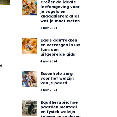
Creëer de ideale
leefomgeving voor
je vogels en
knaagdieren: alles
wat je moet weten
4 nov 2024
Egels aantrekken
en verzorgen in uw
tuin: een
uitgebreide gids
4 nov 2024
je
Essentiële zorg
voor het welzijn
van je paard
4 nov 2024
Equitherapie: hoe
paarden mentaal
en fysiek welzijn
kunnen veranderen