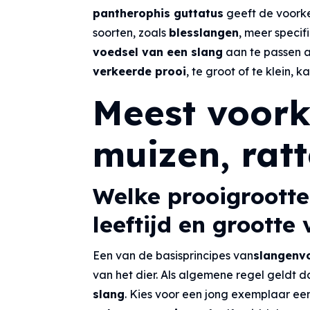
pantherophis guttatus
geeft de voork
soorten, zoals
blesslangen
, meer speci
voedsel van een slang
aan te passen a
verkeerde prooi
, te groot of te klein, 
Meest voor
muizen, ratt
Welke prooigrootte
leeftijd en grootte
Een van de basisprincipes van
slangenv
van het dier. Als algemene regel geldt 
slang
. Kies voor een jong exemplaar e