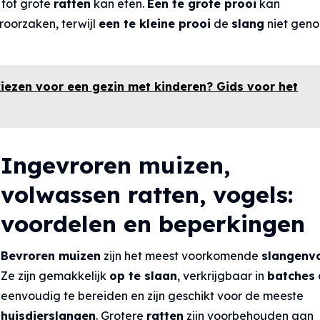
 tot grote
ratten
kan eten.
Een te grote prooi
kan
roorzaken, terwijl
een te kleine prooi
de
slang
niet gen
kiezen voor een gezin met kinderen? Gids voor het
Ingevroren muizen,
volwassen ratten, vogels:
voordelen en beperkingen
Bevroren muizen
zijn het meest voorkomende
slangenv
Ze zijn gemakkelijk
op te slaan
, verkrijgbaar in
batches
eenvoudig te bereiden en zijn geschikt voor de meeste
huisdierslangen
. Grotere
ratten
zijn voorbehouden aan