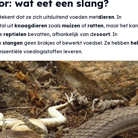
or: wat eet een slang?
tekent dat ze zich uitsluitend voeden met
dieren
. In
al uit
knaagdieren
zoals
muizen
of
ratten
, maar het ka
re
reptielen
bevatten, afhankelijk van de
soort
. In
n
slangen
geen brokjes of bewerkt voedsel. Ze hebben
he
essentiële voedingsstoffen leveren.