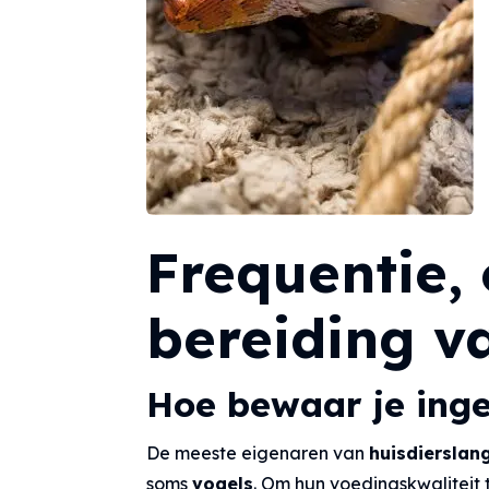
Frequentie,
bereiding v
Hoe bewaar je inge
De meeste eigenaren van
huisdierslan
soms
vogels
. Om hun voedingskwalitei