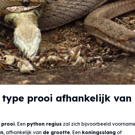
 type prooi afhankelijk van
e
prooi
. Een
python regius
zal zich bijvoorbeeld voorname
en
, afhankelijk van
de grootte
. Een
koningsslang
of