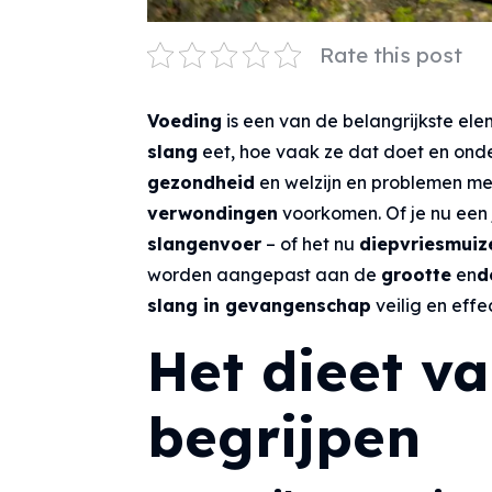
Rate this post
Voeding
is een van de belangrijkste el
slang
eet, hoe vaak ze dat doet en ond
gezondheid
en welzijn en problemen m
verwondingen
voorkomen. Of je nu een
slangenvoer
– of het nu
diepvriesmuiz
worden aangepast aan de
grootte
en
d
slang in gevangenschap
veilig en effe
Het dieet v
begrijpen