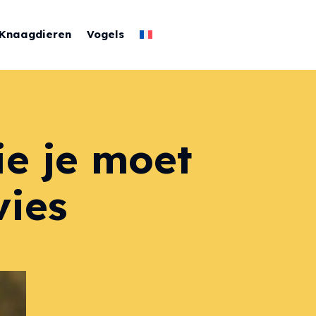
Knaagdieren
Vogels
ie je moet
vies