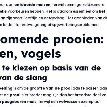
eur aan
ontdooide muizen
, terwijl sommige zeldzamere
fieke voorkeuren hebben. Het is daarom essentieel om
het
an zijn soort, leeftijd en eetgedrag. Het aanbieden van d
kan leiden tot eetweigering of spijsverteringsproblemen.
komende prooien:
en, vogels
 te kiezen op basis van de
 van de slang
oeding
is om de
grootte van de prooi
aan te passen aan
dat de
prooi
niet breder mag zijn dan het breedste deel v
en
pasgeboren muis
, terwijl een
volwassen
exemplaar