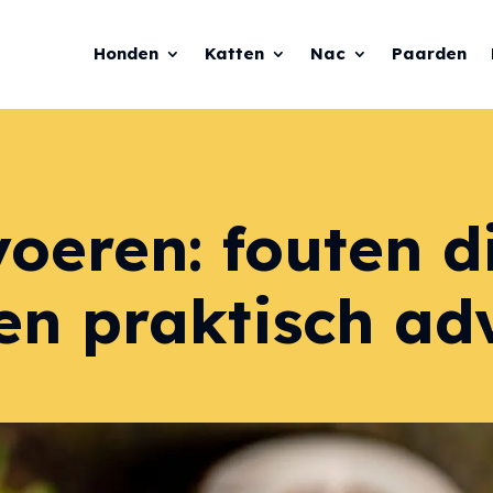
Honden
Katten
Nac
Paarden
voeren: fouten d
en praktisch ad