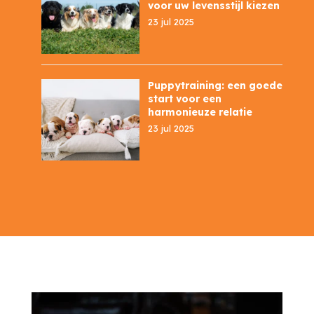
voor uw levensstijl kiezen
23 jul 2025
Puppytraining: een goede
start voor een
harmonieuze relatie
23 jul 2025