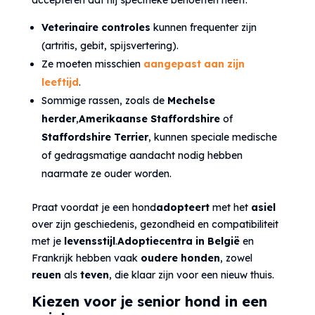
accepteren dat hij specifieke behoeften heeft:
Veterinaire controles
kunnen frequenter zijn
(artritis, gebit, spijsvertering).
Ze moeten misschien
aangepast aan zijn
leeftijd
.
Sommige rassen, zoals de
Mechelse
herder
,
Amerikaanse Staffordshire
of
Staffordshire Terrier
, kunnen speciale medische
of gedragsmatige aandacht nodig hebben
naarmate ze ouder worden.
Praat voordat je een hond
adopteert
met het
asiel
over zijn geschiedenis, gezondheid en compatibiliteit
met je
levensstijl
.
Adoptiecentra in België
en
Frankrijk hebben vaak
oudere honden
, zowel
reuen
als
teven
, die klaar zijn voor een nieuw thuis.
Kiezen voor je senior hond in een