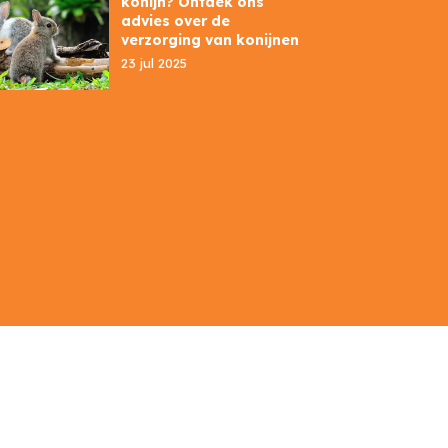
konijn? Ontdek ons
advies over de
verzorging van konijnen
23 jul 2025