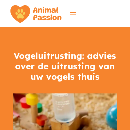
Vogeluitrusting: advies
over de uitrusting van
uw vogels thuis