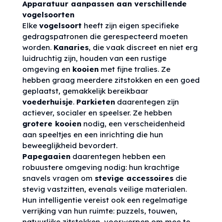
Apparatuur aanpassen aan verschillende
vogelsoorten
Elke
vogelsoort
heeft zijn eigen specifieke
gedragspatronen die gerespecteerd moeten
worden.
Kanaries
, die vaak discreet en niet erg
luidruchtig zijn, houden van een rustige
omgeving en
kooien
met fijne tralies. Ze
hebben graag meerdere zitstokken en een goed
geplaatst, gemakkelijk bereikbaar
voederhuisje
.
Parkieten
daarentegen zijn
actiever, socialer en speelser. Ze hebben
grotere kooien
nodig, een verscheidenheid
aan speeltjes en een inrichting die hun
beweeglijkheid bevordert.
Papegaaien
daarentegen hebben een
robuustere omgeving nodig: hun krachtige
snavels vragen om
stevige accessoires
die
stevig vastzitten, evenals veilige materialen.
Hun intelligentie vereist ook een regelmatige
verrijking van hun ruimte: puzzels, touwen,
natuurlijke zitstokken, voorwerpen om mee te