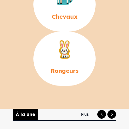
Chevaux
Rongeurs
À la une
Plus