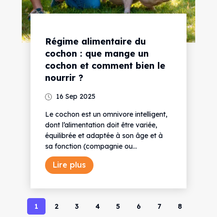
Régime alimentaire du
cochon : que mange un
cochon et comment bien le
nourrir ?
16 Sep 2025
Le cochon est un omnivore intelligent,
dont l’alimentation doit être variée,
équilibrée et adaptée à son âge et à
sa fonction (compagnie ou...
Lire plus
1
2
3
4
5
6
7
8