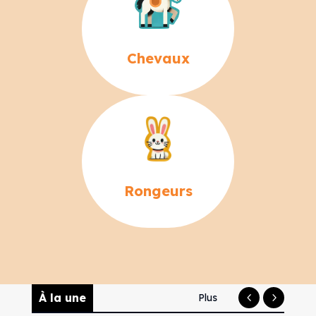
Chevaux
Rongeurs
À la une
Plus