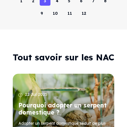
1
2
3
4
5
6
7
8
9
10
11
12
Tout savoir sur les NAC
22 Juil 2025
Pourquoi adopter un serpent
domestique ?
Adopter un serpent domestique séduit de plus