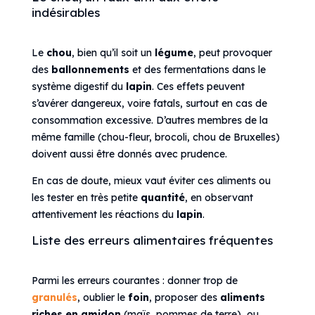
indésirables
Le
chou
, bien qu’il soit un
légume
, peut provoquer
des
ballonnements
et des fermentations dans le
système digestif du
lapin
. Ces effets peuvent
s’avérer dangereux, voire fatals, surtout en cas de
consommation excessive. D’autres membres de la
même famille (chou-fleur, brocoli, chou de Bruxelles)
doivent aussi être donnés avec prudence.
En cas de doute, mieux vaut éviter ces aliments ou
les tester en très petite
quantité
, en observant
attentivement les réactions du
lapin
.
Liste des erreurs alimentaires fréquentes
Parmi les erreurs courantes : donner trop de
granulés
, oublier le
foin
, proposer des
aliments
riches en amidon
(maïs, pommes de terre), ou